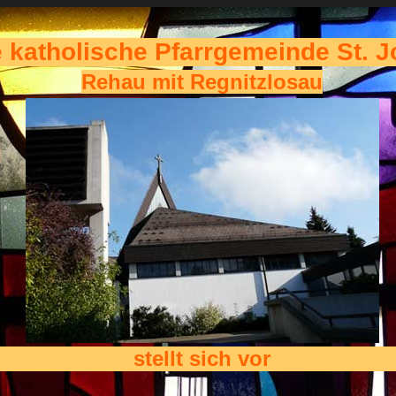
e katholische Pfarrgemeinde St. J
Rehau mit Regnitzlosau
stellt sich vor